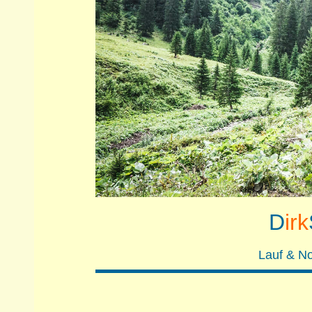
D
irk
Lauf & No